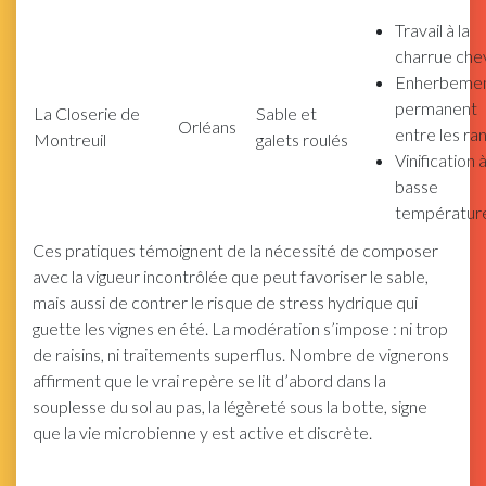
Travail à la
charrue che
Enherbeme
permanent
La Closerie de
Sable et
Orléans
entre les ra
Montreuil
galets roulés
Vinification 
basse
températur
Ces pratiques témoignent de la nécessité de composer
avec la vigueur incontrôlée que peut favoriser le sable,
mais aussi de contrer le risque de stress hydrique qui
guette les vignes en été. La modération s’impose : ni trop
de raisins, ni traitements superflus. Nombre de vignerons
affirment que le vrai repère se lit d’abord dans la
souplesse du sol au pas, la légèreté sous la botte, signe
que la vie microbienne y est active et discrète.