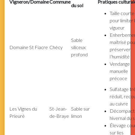
Vigneron/Domaine
Commune
Pratiques cultural
du sol
Taille courte
pour limiter 
vigueur
Enherbeme
Sable
maîtrisé pou
Domaine St Fiacre
Chécy
siliceux
préserver
profond
l’humidité
Vendange
manuelle
précoce
Sulfatage tr
réduit, reco
au cuivre
Les Vignes du
St-Jean-
Sable sur
Décompact
Prieuré
de-Braye
limon
hivernal du s
Élevage cou
sur lies