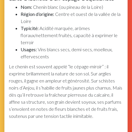
Nom:
Chenin blanc (ou pineau de la Loire)
Région d’origine:
Centre et ouest de la vallée de la
Loire
Typicité:
Acidité marquée, arômes
floraux/nettement fruités, capacité à exprimer le
terroir
Usages:
Vins blancs secs, demi-secs, moelleux,
effervescents
Le chenin est souvent appelé “le cépage-miroir” : il
exprime brillamment la nature de son sol. Sur argiles
rouges, il gagne en ampleur et générosité. Sur schistes
noirs d’Anjou, il s’habille de fruits jaunes plus charnus. Mais
dès qu’il retrouve la fraîcheur pierreuse du calcaire, il
affine sa structure, son grain devient soyeux, ses parfums
s’envolent en notes de fleurs blanches et de fruits frais,
soutenus par une tension tactile inimitable.