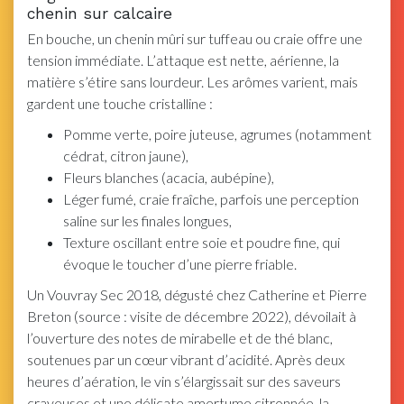
chenin sur calcaire
En bouche, un chenin mûri sur tuffeau ou craie offre une
tension immédiate. L’attaque est nette, aérienne, la
matière s’étire sans lourdeur. Les arômes varient, mais
gardent une touche cristalline :
Pomme verte, poire juteuse, agrumes (notamment
cédrat, citron jaune),
Fleurs blanches (acacia, aubépine),
Léger fumé, craie fraîche, parfois une perception
saline sur les finales longues,
Texture oscillant entre soie et poudre fine, qui
évoque le toucher d’une pierre friable.
Un Vouvray Sec 2018, dégusté chez Catherine et Pierre
Breton (source : visite de décembre 2022), dévoilait à
l’ouverture des notes de mirabelle et de thé blanc,
soutenues par un cœur vibrant d’acidité. Après deux
heures d’aération, le vin s’élargissait sur des saveurs
crayeuses et une délicate amertume citronnée, la