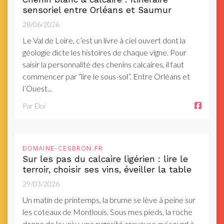
sensoriel entre Orléans et Saumur
28/06/2026
Le Val de Loire, c’est un livre à ciel ouvert dont la
géologie dicte les histoires de chaque vigne. Pour
saisir la personnalité des chenins calcaires, il faut
commencer par “lire le sous-sol”. Entre Orléans et
l’Ouest...
Par Éloi
DOMAINE-CESBRON.FR
Sur les pas du calcaire ligérien : lire le
terroir, choisir ses vins, éveiller la table
29/03/2026
Un matin de printemps, la brume se lève à peine sur
les coteaux de Montlouis. Sous mes pieds, la roche
donne de la voix : une rugosité crayeuse qui sourd à