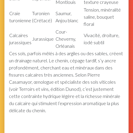
Montlouis
texture crayeuse
Tension, minéralité
Craie
Turonien
Saumur,
saline, bouquet
turonienne
(Crétacé)
Anjou blanc
floral
Cour-
Calcaires
Vivacité, droiture,
Jurassique
Cheverny,
jurassiques
iodé subtil
Orléanais
Ces sols, parfois mêlés à des argiles ou des sables, créent
un drainage naturel. Le chenin, cépage tardif, s’y ancre
profondément, cherchant eau et minéraux dans des
fissures calcaires très anciennes. Selon Pierre
Casamayor, œnologue et spécialiste des sols viticoles
(voir Terroirs et vins, édition Dunod), c’est justement
cette contrainte hydrique légère et la richesse minérale
du calcaire qui stimulent l’expression aromatique la plus
délicate du chenin.