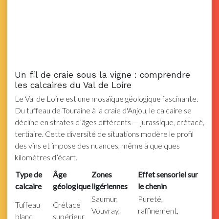
Un fil de craie sous la vigne : comprendre
les calcaires du Val de Loire
Le Val de Loire est une mosaïque géologique fascinante.
Du tuffeau de Touraine à la craie d'Anjou, le calcaire se
décline en strates d’âges différents — jurassique, crétacé,
tertiaire. Cette diversité de situations modère le profil
des vins et impose des nuances, même à quelques
kilomètres d’écart.
Type de
Âge
Zones
Effet sensoriel sur
calcaire
géologique
ligériennes
le chenin
Saumur,
Pureté,
Tuffeau
Crétacé
Vouvray,
raffinement,
blanc
supérieur